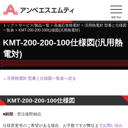
MENU
トップ
>
サービス/製品一覧
>
高速応答熱電対
>
汎用熱電対 型番と仕様図
一覧表
> KMT-200-200-100仕様図(汎用熱電対)
KMT-200-200-100仕様図(汎用熱
電対)
←汎用熱電対 型番と仕様図一覧表へ戻る
KMT-200-200-100仕様図
■
納期
：受注後即納品
仕様変更等のご希望がある場合、お手数ですが弊社まで
お問い合わ