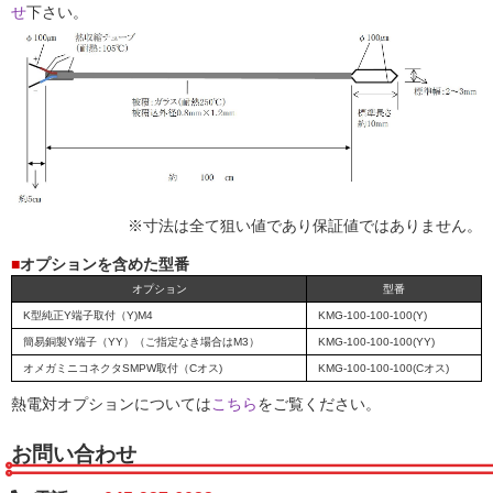
せ
下さい。
※寸法は全て狙い値であり保証値ではありません。
■
オプションを含めた型番
オプション
型番
K型純正Y端子取付（Y)M4
KMG-100-100-100(Y)
簡易銅製Y端子（YY）（ご指定なき場合はM3）
KMG-100-100-100(YY)
オメガミニコネクタSMPW取付（Cオス)
KMG-100-100-100(Cオス)
熱電対オプションについては
こちら
をご覧ください。
お問い合わせ