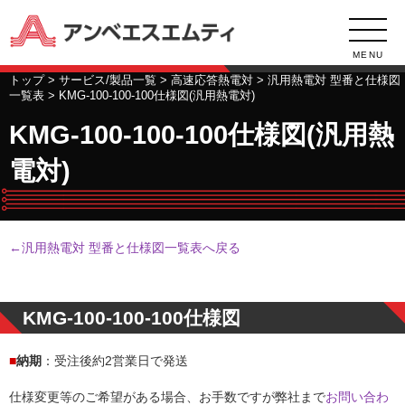
MENU
トップ
>
サービス/製品一覧
>
高速応答熱電対
>
汎用熱電対 型番と仕様図
一覧表
> KMG-100-100-100仕様図(汎用熱電対)
KMG-100-100-100仕様図(汎用熱
電対)
←汎用熱電対 型番と仕様図一覧表へ戻る
KMG-100-100-100仕様図
■
納期
：受注後約2営業日で発送
仕様変更等のご希望がある場合、お手数ですが弊社まで
お問い合わ