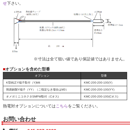
せ
下さい。
※寸法は全て狙い値であり保証値ではありません。
■
オプションを含めた型番
オプション
型番
K型純正Y端子取付（Y)M4
KMC-200-200-100(Y)
簡易銅製Y端子（YY）（ご指定なき場合はM3）
KMC-200-200-100(YY)
オメガミニコネクタSMPW取付（Cオス)
KMC-200-200-100(Cオス)
熱電対オプションについては
こちら
をご覧ください。
お問い合わせ